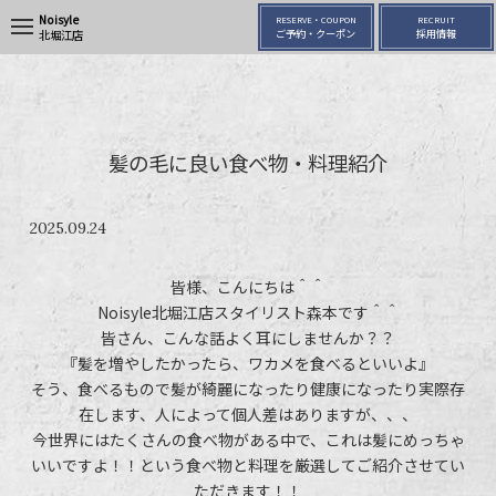
Noisyle
RESERVE・COUPON
RECRUIT
t
ご予約・クーポン
採用情報
北堀江店
o
g
g
l
e
n
a
髪の毛に良い食べ物・料理紹介
v
i
g
a
2025.09.24
t
i
o
皆様、こんにちは＾＾
n
Noisyle北堀江店スタイリスト森本です＾＾
皆さん、こんな話よく耳にしませんか？？
『髪を増やしたかったら、ワカメを食べるといいよ』
そう、食べるもので髪が綺麗になったり健康になったり実際存
在します、人によって個人差はありますが、、、
今世界にはたくさんの食べ物がある中で、これは髪にめっちゃ
いいですよ！！という食べ物と料理を厳選してご紹介させてい
ただきます！！