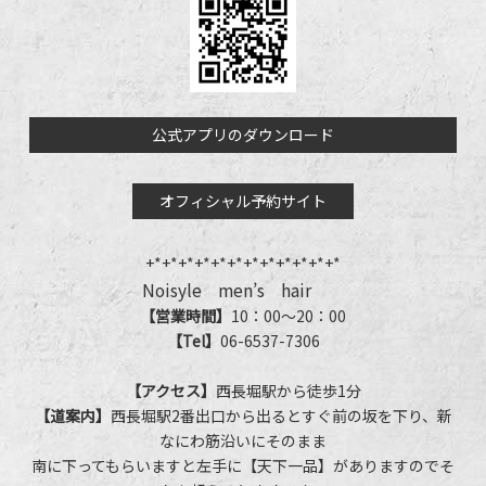
公式アプリのダウンロード
オフィシャル予約サイト
+*+*+*+*+*+*+*+*+*+*+*+*
Noisyle men’s hair
【営業時間】
10：00～20：00
【Tel】
06-6537-7306
【アクセス】
西長堀駅から徒歩1分
【道案内】
西長堀駅2番出口から出るとすぐ前の坂を下り、新
なにわ筋沿いにそのまま
南に下ってもらいますと左手に【天下一品】がありますのでそ